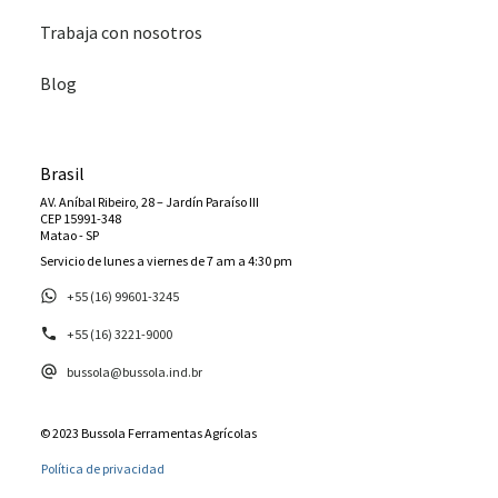
Trabaja con nosotros
Blog
Brasil
AV. Aníbal Ribeiro, 28 – Jardín Paraíso III
CEP 15991-348
Matao - SP
Servicio de lunes a viernes de 7 am a 4:30 pm
+55 (16) 99601-3245
+55 (16) 3221-9000
bussola@bussola.ind.br
© 2023 Bussola Ferramentas Agrícolas
Política de privacidad