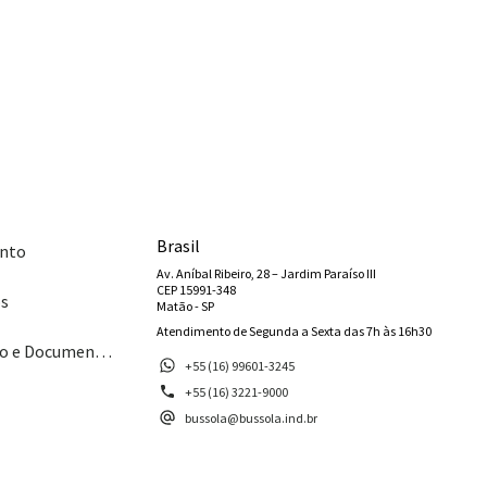
Brasil
nto
Av. Aníbal Ribeiro, 28 – Jardim Paraíso III
CEP 15991-348
os
Matão - SP
Atendimento de Segunda a Sexta das 7h às 16h30
Catálogo e Documentos
+55 (16) 99601-3245
+55 (16) 3221-9000
bussola@bussola.ind.br