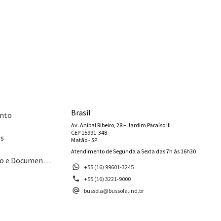
Brasil
nto
Av. Aníbal Ribeiro, 28 – Jardim Paraíso III
CEP 15991-348
os
Matão - SP
Atendimento de Segunda a Sexta das 7h às 16h30
Catálogo e Documentos
+55 (16) 99601-3245
+55 (16) 3221-9000
bussola@bussola.ind.br