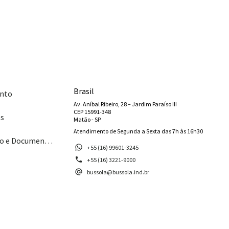
Brasil
nto
Av. Aníbal Ribeiro, 28 – Jardim Paraíso III
CEP 15991-348
os
Matão - SP
Atendimento de Segunda a Sexta das 7h às 16h30
Catálogo e Documentos
+55 (16) 99601-3245
+55 (16) 3221-9000
bussola@bussola.ind.br