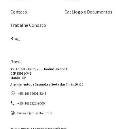
Contato
Catálogo e Documentos
Trabalhe Conosco
Blog
Brasil
Av. Aníbal Ribeiro, 28 – Jardim Paraíso III
CEP 15991-348
Matão - SP
Atendimento de Segunda a Sexta das 7h às 16h30
+55 (16) 99601-3245
+55 (16) 3221-9000
bussola@bussola.ind.br
© 2026 Bussola Ferramentas Agrícolas